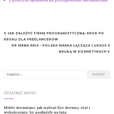
5 prostych sposobów na przyspieszenie metabolizmu
Nawigacja
JAK ZAŁOŻYĆ FIRMĘ PROGRAMISTYCZNĄ: KROK PO
postu
KROKU DLA FREELANCERÓW
DR IRENA ERIS – POLSKA MARKA ŁĄCZĄCA LUKSUS Z
NAUKĄ W KOSMETYKACH
Search
ZNAJDŹ
for:
OSTATNIE WPISY
Meble drewniane: jak wybrać lite drewno, styl i
wykończenie, by posłużyły na lata