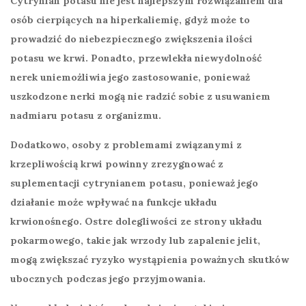
Cytrynian potasu
nie jest najlepszym rozwiązaniem dla
osób cierpiących na
hiperkaliemię
, gdyż może to
prowadzić do niebezpiecznego zwiększenia ilości
potasu we krwi. Ponadto,
przewlekła niewydolność
nerek
uniemożliwia jego zastosowanie, ponieważ
uszkodzone nerki mogą nie radzić sobie z usuwaniem
nadmiaru potasu z organizmu.
Dodatkowo, osoby z problemami związanymi z
krzepliwością krwi
powinny zrezygnować z
suplementacji cytrynianem potasu, ponieważ jego
działanie może wpływać na funkcje układu
krwionośnego. Ostre dolegliwości ze strony
układu
pokarmowego
, takie jak wrzody lub zapalenie jelit,
mogą zwiększać ryzyko wystąpienia poważnych skutków
ubocznych podczas jego przyjmowania.