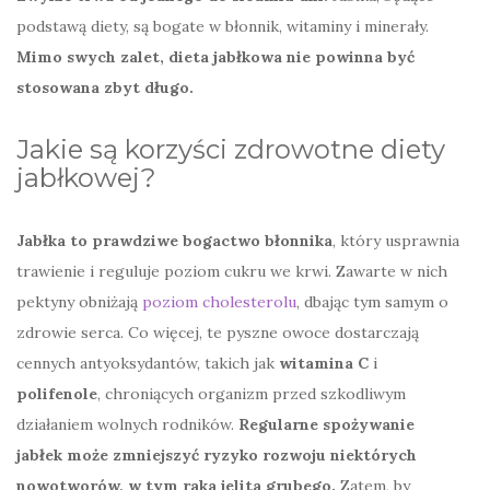
podstawą diety, są bogate w błonnik, witaminy i minerały.
Mimo swych zalet, dieta jabłkowa nie powinna być
stosowana zbyt długo.
Jakie są korzyści zdrowotne diety
jabłkowej?
Jabłka to prawdziwe bogactwo błonnika
, który usprawnia
trawienie i reguluje poziom cukru we krwi. Zawarte w nich
pektyny obniżają
poziom cholesterolu
, dbając tym samym o
zdrowie serca. Co więcej, te pyszne owoce dostarczają
cennych antyoksydantów, takich jak
witamina C
i
polifenole
, chroniących organizm przed szkodliwym
działaniem wolnych rodników.
Regularne spożywanie
jabłek może zmniejszyć ryzyko rozwoju niektórych
nowotworów, w tym raka jelita grubego.
Zatem, by