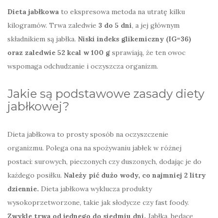
Dieta jabłkowa
to ekspresowa metoda na utratę kilku
kilogramów. Trwa zaledwie
3 do 5 dni
, a jej głównym
składnikiem są jabłka.
Niski indeks glikemiczny (IG=36)
oraz zaledwie 52 kcal w 100 g
sprawiają, że ten owoc
wspomaga odchudzanie i oczyszcza organizm.
Jakie są podstawowe zasady diety
jabłkowej?
Dieta jabłkowa to prosty sposób na oczyszczenie
organizmu. Polega ona na spożywaniu jabłek w różnej
postaci: surowych, pieczonych czy duszonych, dodając je do
każdego posiłku.
Należy pić dużo wody, co najmniej 2 litry
dziennie.
Dieta jabłkowa wyklucza produkty
wysokoprzetworzone, takie jak słodycze czy fast foody.
Zwykle trwa od jednego do siedmiu dni.
Jabłka, będące