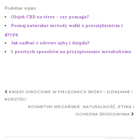
Podobne wpisy
Olejek CBD na stres – czy pomaga?
Poznaj naturalne metody walki z przeziębieniem i
grypą
Jak zadbać o zdrowe zęby i dziąsła?
5 prostych sposobów na przyspieszenie metabolizmu
Nawigacja
KWASY OWOCOWE W PIELĘGNACJI SKÓRY – DZIAŁANIE I
postu
KORZYŚCI
KOSMETYKI WEGAŃSKIE: NATURALNOŚĆ, ETYKA I
OCHRONA ŚRODOWISKA