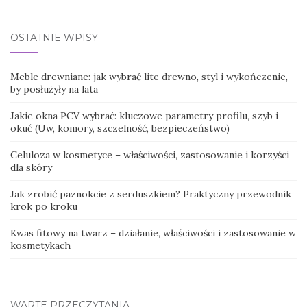
for:
OSTATNIE WPISY
Meble drewniane: jak wybrać lite drewno, styl i wykończenie,
by posłużyły na lata
Jakie okna PCV wybrać: kluczowe parametry profilu, szyb i
okuć (Uw, komory, szczelność, bezpieczeństwo)
Celuloza w kosmetyce – właściwości, zastosowanie i korzyści
dla skóry
Jak zrobić paznokcie z serduszkiem? Praktyczny przewodnik
krok po kroku
Kwas fitowy na twarz – działanie, właściwości i zastosowanie w
kosmetykach
WARTE PRZECZYTANIA