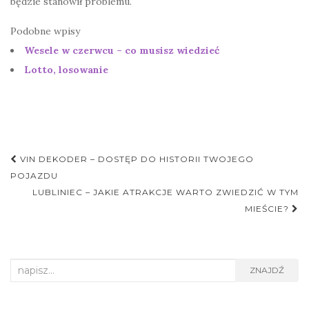
będzie stanowił problemu.
Podobne wpisy
Wesele w czerwcu – co musisz wiedzieć
Lotto, losowanie
Nawigacja
VIN DEKODER – DOSTĘP DO HISTORII TWOJEGO
postu
POJAZDU
LUBLINIEC – JAKIE ATRAKCJE WARTO ZWIEDZIĆ W TYM
MIEŚCIE?
Search
ZNAJDŹ
for: